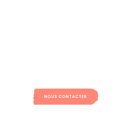
qualifiée
travaux de peinture intérieure
pose de toiles tendus à
Kingersheim
Contactez-nous dès aujourd’hui
chef-d’œuvre d’élégance
raffinement
NOUS CONTACTER