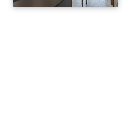
Peinture Sonntag
revêtements muraux et plafonds tendus
esthétique
performance
le
confort acoustique et l’hygiène de vos
espaces
cuisine
moderne
salon design
des bureaux
professionnels,