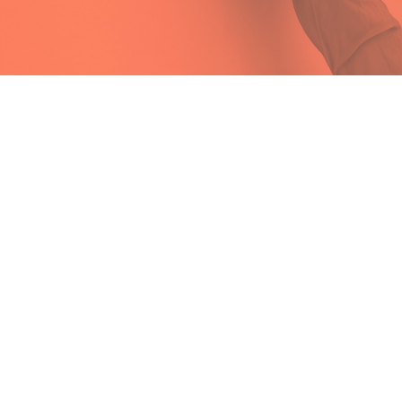
Pose de plafond tendu et
revêtements muraux à
Kingersheim
Peinture Sonntag
pose de plafonds tendus à
Kingersheim