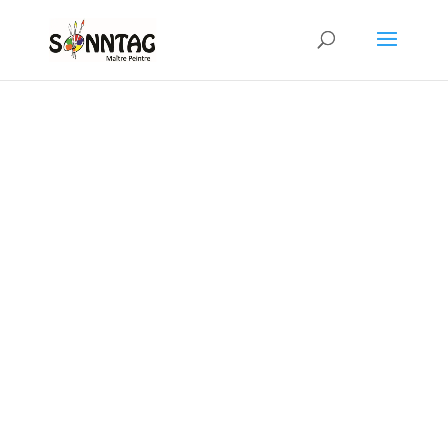
Mentions Légales
Éditeur du site :
Nom de l’entreprise :
Peinture Sonntag
Adresse du siège social :
3 Rue du
Cottage, 68260 Kingersheim, France
Numéro SIRET :
428 780 126 00028
Numéro de TVA intracommunautaire :